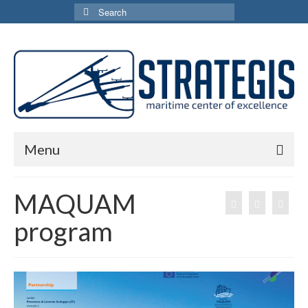
Search
for:
Menu
Home
MAQUAM
Services
program
Network
Activities
MaQuaM project