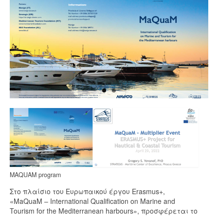
MaQuam Project GR
MAQUAM program
MarMED project – Erasmus+
MedBAN
MedBAN >
News
About us
Management
Vision-and-Mission
MAQUAM program
Στο πλαίσιο του Ευρωπαικού έργου Erasmus+,
Contact us
«MaQuaM – International Qualification on Marine and
Tourism for the Mediterranean harbours», προσφέρεται το
Join us